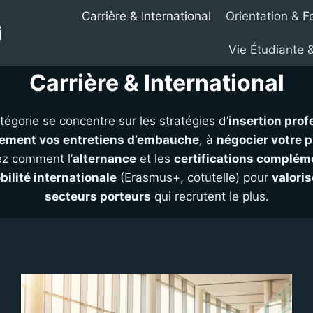
Carrière & International
Orientation & F
i
Vie Étudiante
Carrière & International
tégorie se concentre sur les stratégies d’
insertion prof
cement vos entretiens d’embauche
, à
négocier votre p
ez comment l’
alternance
et les
certifications complém
ilité internationale
(Erasmus+, cotutelle) pour
valoris
secteurs porteurs
qui recrutent le plus.