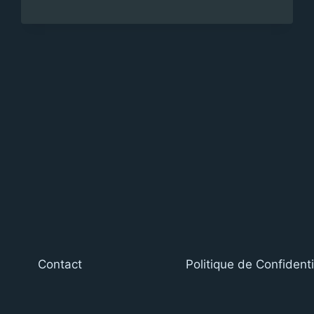
ORGANISER
SA
MOBILITÉ
INTERNATIONALE
PENDANT
UN
DOCTORAT
?
Contact
Politique de Confidenti