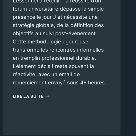
L’essentiel à retenir : la réussite d’un
forum universitaire dépasse la simple
présence le jour J et nécessite une
stratégie globale, de la définition des
objectifs au suivi post-événement.
Cette méthodologie rigoureuse
transforme les rencontres informelles
en tremplin professionnel durable.
L’élément décisif reste souvent la
réactivité, avec un email de
remerciement envoyé sous 48 heures….
COMMENT
LIRE LA SUITE
TIRER
PROFIT
DES
FORUMS
MÉTIERS
UNIVERSITAIRES