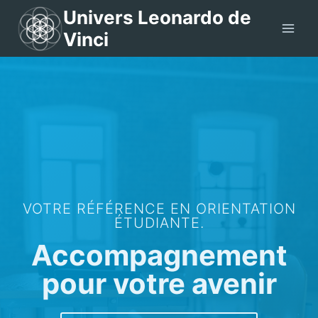
Aller
Univers Leonardo de
au
Vinci
contenu
VOTRE RÉFÉRENCE EN ORIENTATION
ÉTUDIANTE.
Accompagnement
pour votre avenir