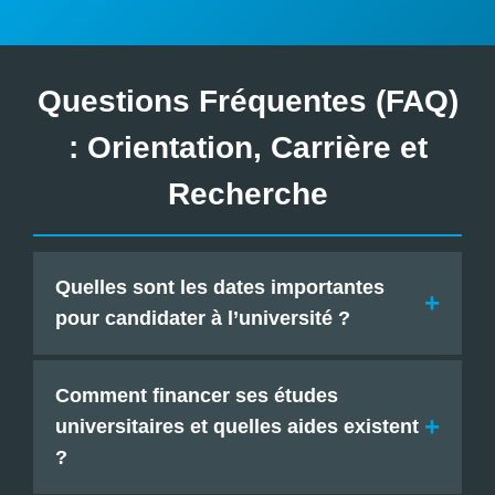
Questions Fréquentes (FAQ)
: Orientation, Carrière et
Recherche
Quelles sont les dates importantes
pour candidater à l’université ?
Les dates clés varient selon les plateformes
Comment financer ses études
(Parcoursup, Études en France) et les types de
formations (Licence, Master, Doctorat, formations
universitaires et quelles aides existent
sélectives). En général, les inscriptions
?
principales se déroulent entre janvier et mars.